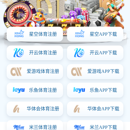
弗洛伦蒂诺对姆巴佩的微妙暗示：
“他肯定会取得成功”
2026-06-05 19:44
68 次阅读
首页
/
体育资讯
在足球转会市场的喧嚣中，皇家马德里主席弗洛伦蒂
诺·佩雷斯近日的一番言论引发了外界广泛解读。当被